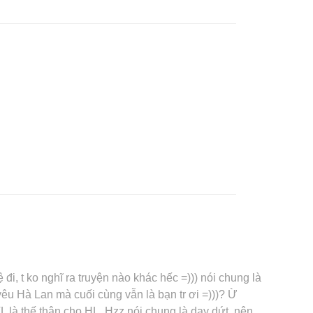
i, t ko nghĩ ra truyện nào khác hếc =))) nói chung là
yêu Hà Lan mà cuối cùng vẫn là bạn tr ơi =)))? Ừ
L là thế thân cho HL. Hzz nói chung là day dứt, nên