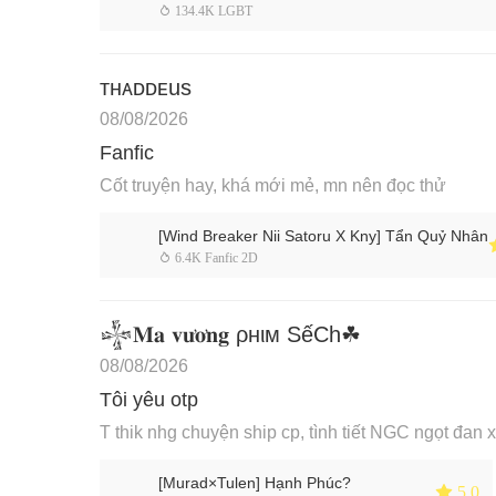
 134.4K LGBT
тнᴀᴅᴅᴇus
08/08/2026
Fanfic
Cốt truyện hay, khá mới mẻ, mn nên đọc thử
[Wind Breaker Nii Satoru X Kny] Tẩn Quỷ Nhân
 6.4K Fanfic 2D
𒈔𝐌𝐚 𝐯𝐮̛𝐨̛𝐧𝐠 ρнιм SếCh☘
08/08/2026
Tôi yêu otp
T thik nhg chuyện ship cp, tình tiết NGC ngọt đan 
[Murad×Tulen] Hạnh Phúc?
 5.0