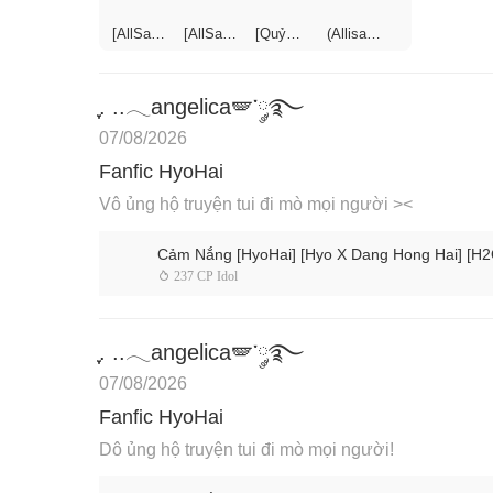
[AllSakur
[AllSakur
[Quỷ
(Allisagi)
a/AllHaru
a|AllHaru
Khóc×
Xúc Tác
ka]
ka]
Kẻ Điên
Trà Xanh
Nhiệm
[Oneshot
Tới
Vụ Cuối
] Mèo
Level
ִֶָ. ..𓂃angelica🪽་༘࿐
Cùng
nhỏ của
Max]
chúng
Thế Giới
07/08/2026
ta~?
Mới.
Fanfic HyoHai
Vô ủng hộ truyện tui đi mò mọi người ><
Cảm Nắng [HyoHai] [Hyo X Dang Hong Hai] [H2
 237 CP Idol
ִֶָ. ..𓂃angelica🪽་༘࿐
07/08/2026
Fanfic HyoHai
Dô ủng hộ truyện tui đi mò mọi người!