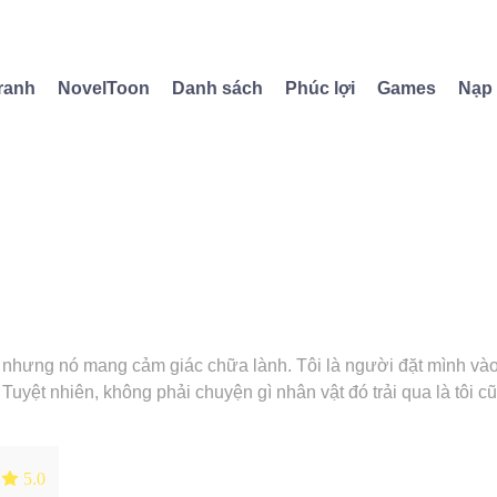
ranh
NovelToon
Danh sách
Phúc lợi
Games
Nạp
ảo nhưng nó mang cảm giác chữa lành. Tôi là người đặt mình v
Tuyệt nhiên, không phải chuyện gì nhân vật đó trải qua là tôi c
!
 5.0