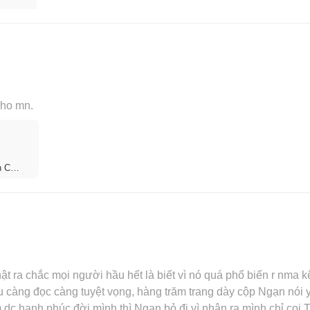
cho mn.
n Cừu
ược,
8)
ra chắc mọi người hầu hết là biết vì nó quá phổ biến r nma kệ đ
ểu càng đọc càng tuyệt vọng, hàng trăm trang dày cộp Ngạn nói 
dc hạnh phúc đời mình thì Ngạn bỏ đi vì nhận ra mình chỉ coi T