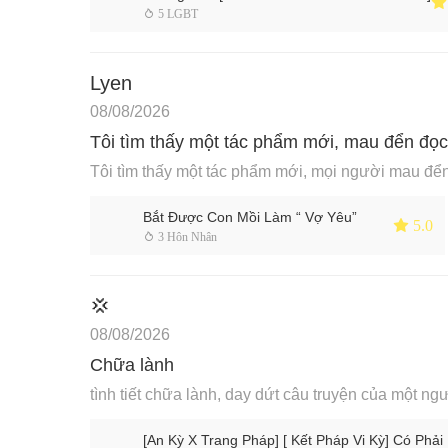
 
 5 LGBT
Lyen
08/08/2026
Tôi tìm thấy một tác phẩm mới, mau đển đọ
Tôi tìm thấy một tác phẩm mới, mọi người mau để
Bắt Được Con Mồi Làm “ Vợ Yêu”
 5.0
 3 Hôn Nhân
💢
08/08/2026
Chữa lành
tình tiết chữa lành, day dứt câu truyện của một ngư
[An Kỳ X Trang Pháp] [ Kết Pháp Vi Kỳ] Có Phả