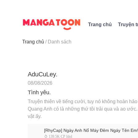
Trang chủ
Truyện t
Trang chủ
Danh sách
AduCuLey.
08/08/2026
Tình yêu.
Truyện thiên về tiếng cười, tuy nó không hoàn h
Quang Anh có là những thứ tôi trải qua và ao ước. 
vật ấy.
[RhyCap] Ngày Anh Nổ Máy Đêm Ngáy Tên Em
 139.5K CP Idol