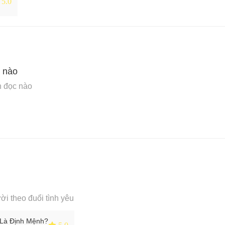
5.0
c nào
n đọc nào
ời theo đuổi tình yêu
i Là Định Mệnh?
 5.0