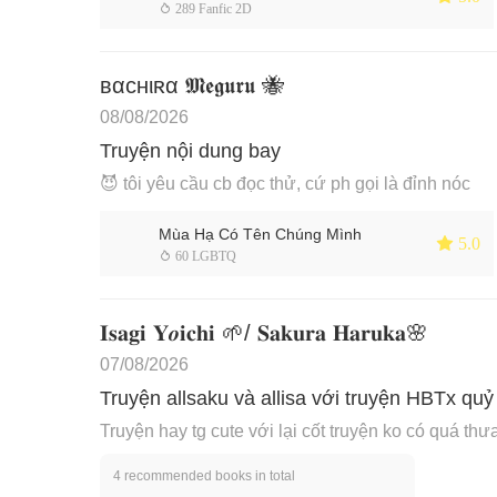
 289 Fanfic 2D
ʙαᴄʜιʀα 𝕸𝖊𝖌𝖚𝖗𝖚 🐝
08/08/2026
Truyện nội dung bay
😈 tôi yêu cầu cb đọc thử, cứ ph gọi là đỉnh nóc
Mùa Hạ Có Tên Chúng Mình
 5.0
 60 LGBTQ
𝐈𝐬𝐚𝐠𝐢 𝐘𝒐𝐢𝐜𝐡𝐢 🌱/ 𝐒𝐚𝐤𝐮𝐫𝐚 𝐇𝐚𝐫𝐮𝐤𝐚🌸
07/08/2026
Truyện allsaku và allisa với truyện HBTx quỷ
Truyện hay tg cute với lại cốt truyện ko có quá th
4 recommended books in total