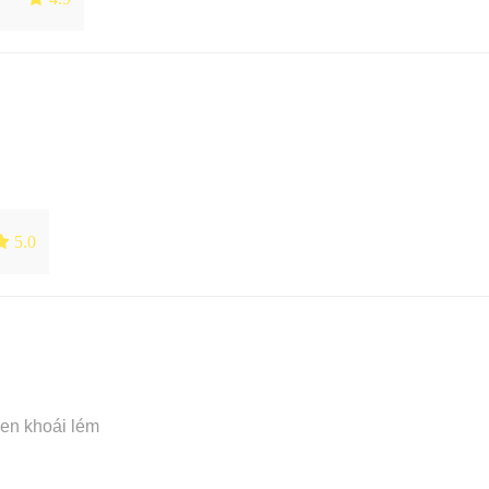
 5.0
xen khoái lém