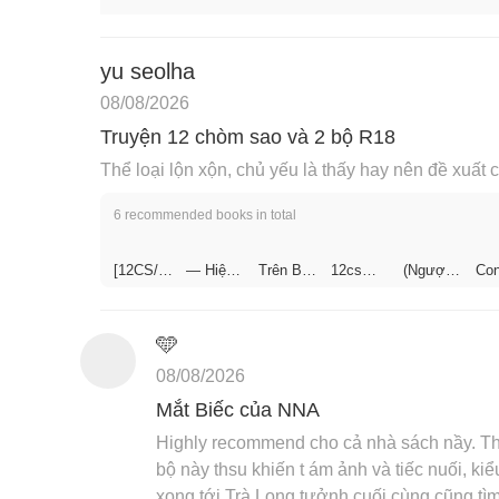
yu seolha
08/08/2026
Truyện 12 chòm sao và 2 bộ R18
Thể loại lộn xộn, chủ yếu là thấy hay nên đề xuất 
6 recommended books in total
[12CS/1
— Hiệp
Trên Bàn
12cs
(Ngược,
Co
2ChòmS
Hội Cuộc
Làm
R-18)
(Ng
⥤【Chu
ao]
Sống
Sáo
R-1
Việc ᯓ
yện Ở
Chuyện
Hậu Trời
Rỗng
12cs •
Trọ】
Internet
Lặn —
🩵
12 Chòm
;12cs,
Sao
12 Chòm
08/08/2026
Sao;
Mắt Biếc của NNA
Highly recommend cho cả nhà sách nầy. Thật 
bộ này thsu khiến t ám ảnh và tiếc nuối, ki
xong tới Trà Long tưởnh cuối cùng cũng tìm 