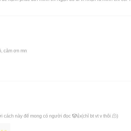
hộ, cảm ơn mn
i cách này để mong có người đọc 🤡👍(chỉ bt vt v thôi 🫠)