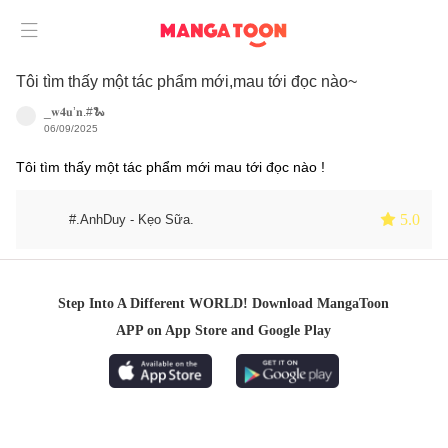

Tôi tìm thấy một tác phẩm mới,mau tới đọc nào~
_𝐰𝟒𝐮’𝐧.#🐍
06/09/2025
Tôi tìm thấy một tác phẩm mới mau tới đọc nào !
 5.0
#.AnhDuy - Kẹo Sữa.
Step Into A Different WORLD! Download MangaToon
APP on App Store and Google Play