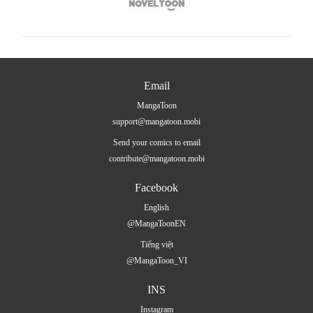

Email
MangaToon
support@mangatoon.mobi
Send your comics to email
contribute@mangatoon.mobi
Facebook
English
@MangaToonEN
Tiếng việt
@MangaToon_VI
INS
Instagram