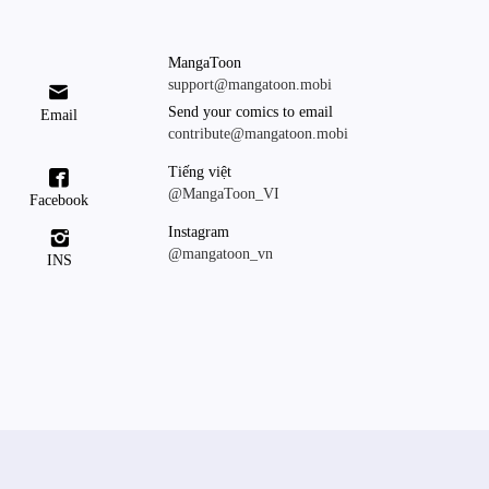
MangaToon
support@mangatoon.mobi

Send your comics to email
Email
contribute@mangatoon.mobi
Tiếng việt

@MangaToon_VI
Facebook
Instagram

@mangatoon_vn
INS