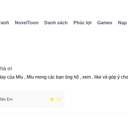
ranh
NovelToon
Danh sách
Phúc lợi
Games
Nạp
hà ơi
 tay của Mìu , Mìu mong các bạn ủng hộ , xem , like và góp ý c
 5.0
 Bên Em