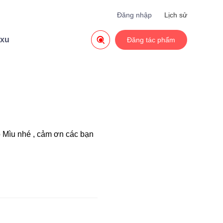
Đăng nhập
Lịch sử

 xu
Đăng tác phẩm
ho Mìu nhé , cảm ơn các bạn