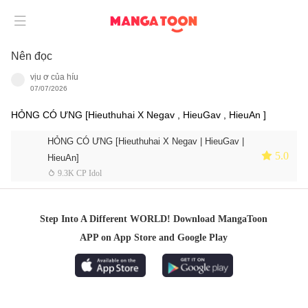

Nên đọc
vịu ơ của híu
07/07/2026
HỎNG CÓ ƯNG [Hieuthuhai X Negav , HieuGav , HieuAn ]
HỎNG CÓ ƯNG [Hieuthuhai X Negav | HieuGav |
 5.0
HieuAn]
 9.3K CP Idol
Step Into A Different WORLD! Download MangaToon
APP on App Store and Google Play