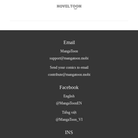

Email
MangaToon
support@mangatoon.mobi
Send your comics to email
contribute@mangatoon.mobi
Facebook
English
@MangaToonEN
Tiếng việt
@MangaToon_VI
INS