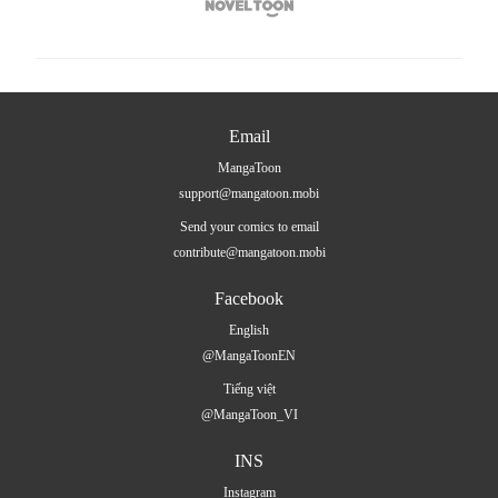

Email
MangaToon
support@mangatoon.mobi
Send your comics to email
contribute@mangatoon.mobi
Facebook
English
@MangaToonEN
Tiếng việt
@MangaToon_VI
INS
Instagram