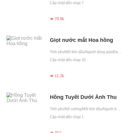
Cập nhật đến chap 7
70.8k

Giọt nước mắt Hoa hồng
Tình yêu/Mối tình đầu/Người đóng góp/Đam mỹ/Bách hợp/Yêu thầm
Cập nhật đến chap 32
11.2k

Hồng Tuyết Dưới Ánh Thu
Tình yêu/Nữ cường/Mối tình đầu/Người đóng góp
Cập nhật đến chap 1
312
