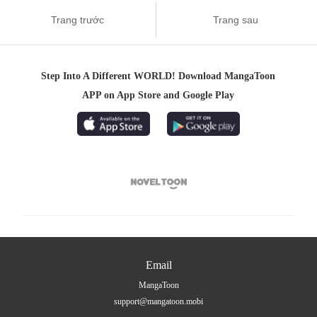
Trang trước
Trang sau
Step Into A Different WORLD! Download MangaToon
APP on App Store and Google Play

Email
MangaToon
support@mangatoon.mobi