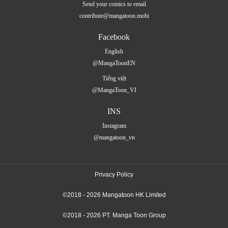
Send your comics to email
contribute@mangatoon.mobi
Facebook
English
@MangaToonEN
Tiếng việt
@MangaToon_VI
INS
Instagram
@mangatoon_vn
Privacy Policy
©2018 - 2026 Mangatoon HK Limited
©2018 - 2026 PT. Manga Toon Group