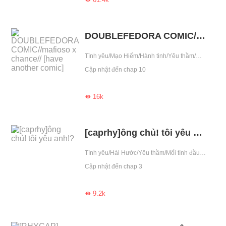
DOUBLEFEDORA COMIC//mafioso x chance// [have another comic]
Tình yêu/Mạo Hiểm/Hành tinh/Yêu thầm/Mối tình đầu/Người đóng góp/Hài Hước
Cập nhật đến chap 10
16k

[caprhy]ông chủ! tôi yêu anh!?
Tình yêu/Hài Hước/Yêu thầm/Mối tình đầu/Người đóng góp
Cập nhật đến chap 3
9.2k
