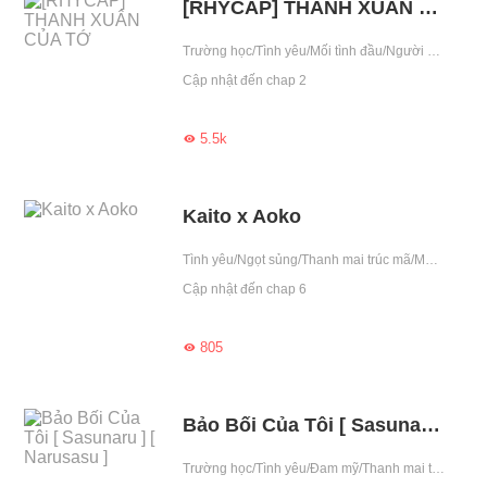
[RHYCAP] THANH XUÂN CỦA TỚ
Trường học/Tình yêu/Mối tình đầu/Người đóng góp
Cập nhật đến chap 2
5.5k

Kaito x Aoko
Tình yêu/Ngọt sủng/Thanh mai trúc mã/Mối tình đầu/Người đóng góp
Cập nhật đến chap 6
805

Bảo Bối Của Tôi [ Sasunaru ] [ Narusasu ]
Trường học/Tình yêu/Đam mỹ/Thanh mai trúc mã/Mối tình đầu/Người đóng góp