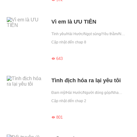
Vì em là ƯU TIÊN
Tình yêu/Hài Hước/Ngọt sủng/Yêu thầm/Nhẹ nhàng/Nuôi lớn/Chiếm hữu cao/Hay diễn trò/Người đóng góp
Cập nhật đến chap 8
643

Tình địch hóa ra lại yêu tôi
Đam mỹ/Hài Hước/Người đóng góp/Nham hiểm/Hay diễn trò
Cập nhật đến chap 2
801
