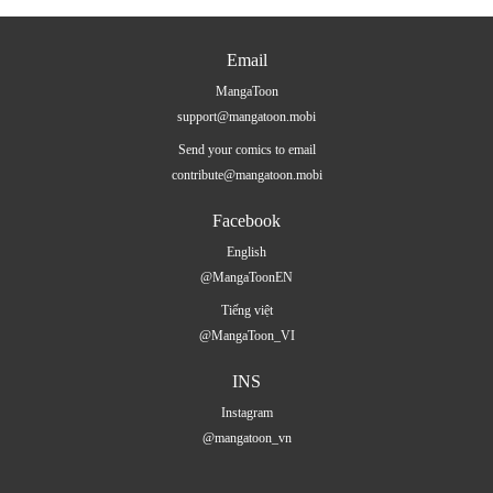
Email
MangaToon
support@mangatoon.mobi
Send your comics to email
contribute@mangatoon.mobi
Facebook
English
@MangaToonEN
Tiếng việt
@MangaToon_VI
INS
Instagram
@mangatoon_vn