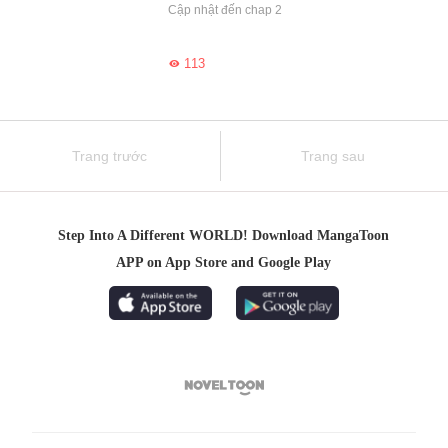
Cập nhật đến chap 2
113

Trang trước
Trang sau
Step Into A Different WORLD! Download MangaToon
APP on App Store and Google Play
