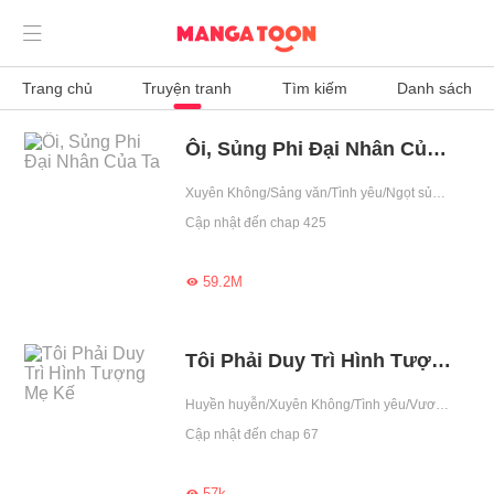

Trang chủ
Truyện tranh
Tìm kiếm
Danh sách
Ôi, Sủng Phi Đại Nhân Của Ta
Xuyên Không/Sảng văn/Tình yêu/Ngọt sủng/Vương phi/Đối đầu/Hay diễn trò
Cập nhật đến chap 425
59.2M

Tôi Phải Duy Trì Hình Tượng Mẹ Kế
Huyền huyễn/Xuyên Không/Tình yêu/Vương phi/Ngạo mạn/Hay diễn trò
Cập nhật đến chap 67
57k
