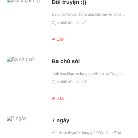
Đổi truyện :))
Đam mỹ/Người đóng góp/Gương vỡ lại lành/Ghen/Chiếm hữu cao/Hay diễn trò
Cập nhật đến chap 1
1.9k

Ba chú sói
Tình yêu/Người đóng góp/Đam mỹ/Ngọt sủng/Nhẹ nhàng/Hay diễn trò
Cập nhật đến chap 2
2.8k

7 ngày
Hài Hước/Người đóng góp/Yêu thầm/Thế thân/Hay diễn trò