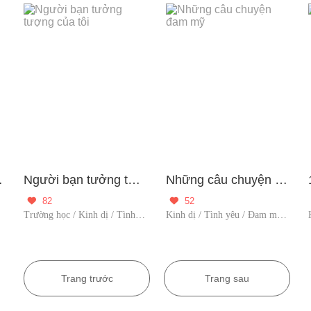
 cùng
Người bạn tưởng tượng của tôi
Những câu chuyện đam mỹ
82
52


 gó
Trường học / Kinh dị / Tình yêu / Người đóng gó
Kinh dị / Tình yêu / Đam mỹ / Người đóng góp / Yêu thầm / Suy luậ
Trang trước
Trang sau