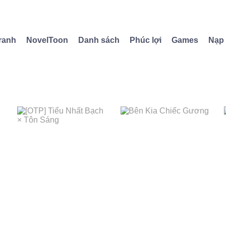
ranh
NovelToon
Danh sách
Phúc lợi
Games
Nạp