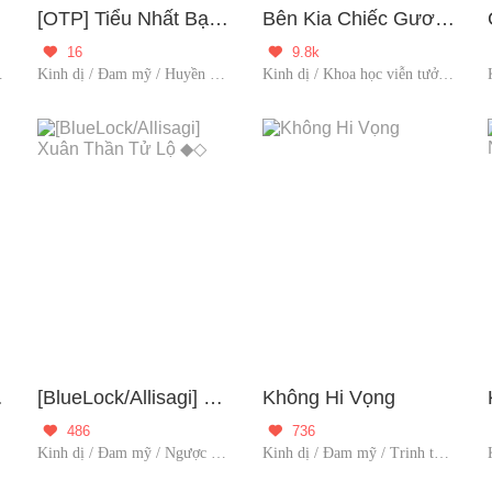
guyền
[OTP] Tiểu Nhất Bạch × Tôn Sáng
Bên Kia Chiếc Gương
16
9.8k


ời đóng gó
Kinh dị / Đam mỹ / Huyền huyễn / Fanfic / Người đóng góp / Đã Full
Kinh dị / Khoa học viễn tưởng / Người đóng góp / Đã Full
 Nhà Nhỏ
[BlueLock/Allisagi] Xuân Thần Tử Lộ ◆◇
Không Hi Vọng
486
736


Kinh dị / Đam mỹ / Ngược / Người đóng gó
Kinh dị / Đam mỹ / Trinh thám / Người đóng gó