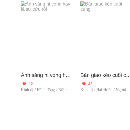
Ánh sáng hi vọng hay là sự cứu rỗi
Bản giao kèo cuối
12
43


Kinh dị / Hành động / Nữ cường / Trùng sinh / Yêu thầm / Người đóng gó
Kinh dị / Hài Hước / Người đóng