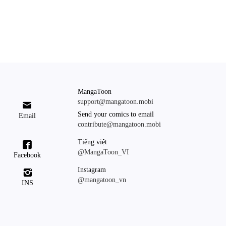
MangaToon
support@mangatoon.mobi

Send your comics to email
Email
contribute@mangatoon.mobi
Tiếng việt

@MangaToon_VI
Facebook
Instagram

@mangatoon_vn
INS