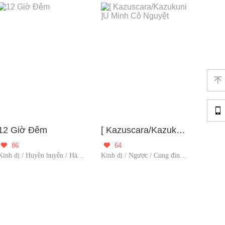


12 Giờ Đêm
[ Kazuscara/Kazukuni ]U Minh Cô Nguyệt
86
64


Kinh dị / Huyền huyễn / Hài Hước / Suy luận / Người đóng gó
Kinh dị / Ngược / Cung đình / Trinh thám / Người đóng gó