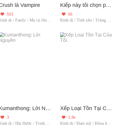
Crush là Vampire
Kiếp này tôi chọn phản diện
553
66


Kinh dị / Fanfic / Ma cà rồng / Người đóng gó
Kinh dị / Tình yêu / Trùng sinh / Suy luận / Người đóng gó
Kumanthong: Lời Nguyền
Xếp Loại Tồn Tại Của Tôi.
3
1.8k


Kinh dị / Hài Hước / Trinh thám / Người đóng gó
Kinh dị / Đam mỹ / Khoa học viễn tưởng / Người đóng góp / Xuyên Nhanh / Bàn tay vàng