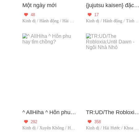
Một ngày mới
{jujutsu kaisen} đặc ân hay lời n
48
17


Kinh dị / Hành động / Hài Hước / Fanfic / Người đóng gó
Kinh dị / Hành động / Tình yêu / Ngư
^ AllHiha ^ Hôn phu hay tìm chồng?
TR:UD/The Robloxia:Until Dawn - Ngôi
292
358


Kinh dị / Xuyên Không / Hậu cung / Người đóng gó
Kinh dị / Hài Hước / Khoa học viễn tưởng / Người đóng gó