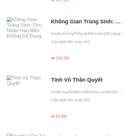
Không Gian Trùng Sinh: Phu Nhân Hào Môn Không Dễ Đụng
Xuyên Không/Tổng tài/Nữ cường/Dị năng/Sảng văn/Tình yêu/Ngọt sủng/419/Leo cao
Cập nhật đến chap 442
104.6M

Tinh Võ Thần Quyết
Huyền huyễn/Mạo Hiểm/Hậu cung/Hành động/Khoa học viễn tưởng/Đánh quái thăng cấp/Tu tiên/Leo cao
Cập nhật đến chap 935
61.8M
