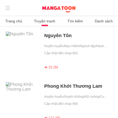

Trang chủ
Truyện tranh
Tìm kiếm
Danh sách
Nguyên Tôn
Huyền huyễn/Mạo Hiểm/Nghịch tập/Hành động/Báo thù/Đánh quái thăng cấp/Hoàng tử/Leo cao
Cập nhật đến chap 801
33.2M

Phong Khởi Thương Lam
Huyền huyễn/Xuyên Không/Nữ cường/Cung đình/Tình yêu/Khoa học viễn tưởng/Siêu nhiên/Hệ thống/Drama/Cổ đại/Xuyên game/Tu tiên/Vô dụng/Thần tiên/Leo cao
Cập nhật đến chap 666
111.1M
