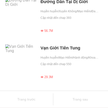
Đường Dần Tại Dị Giới
Huyền huyễn/Xuyên Không/Mạo Hiểm/Đang cập nhật/Cung đình/Nghịch tập/Hành động/Khoa học viễn tưởng/Siêu nhiên/Cổ đại/Lãnh tụ/Leo cao
Cập nhật đến chap 393
56.7M

Vạn Giới Tiên Tung
Huyền huyễn/Mạo Hiểm/Hành động/Khoa học viễn tưởng/Báo thù/Đánh quái thăng cấp/Tu tiên/Leo cao
Cập nhật đến chap 550
29.3M

Trang trước
Trang sau