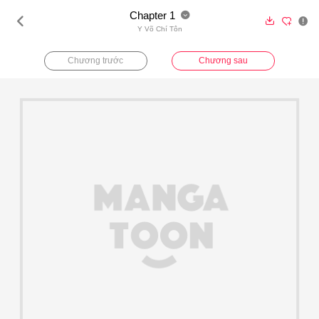
Chapter 1





Y Võ Chí Tôn
Chương trước
Chương sau