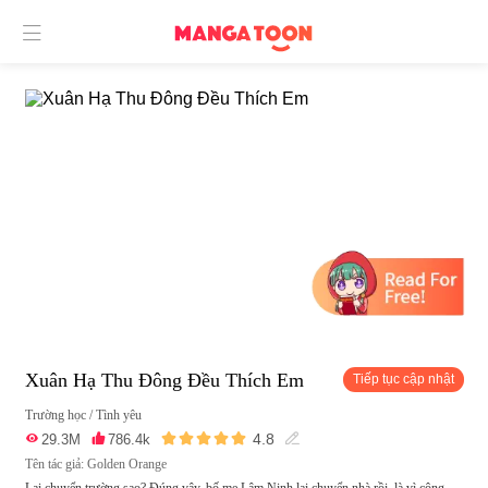

Xuân Hạ Thu Đông Đều Thích Em
Tiếp tục cập nhật
Trường học
/
Tình yêu





4.8

29.3M

786.4k

Tên tác giả: Golden Orange
Lại chuyển trường sao? Đúng vậy, bố mẹ Lâm Ninh lại chuyển nhà rồi, là vì công