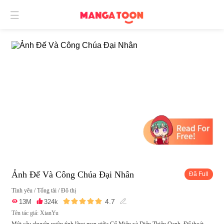

Ảnh Đế Và Công Chúa Đại Nhân
Đã Full
Tình yêu
/
Tổng tài
/
Đô thị





4.7

13M

324k

Tên tác giả: XianYu
Một câu chuyện ngôn tình lãng mạn giữa Cố Miện và Diệp Thiên Oanh. Để thoát