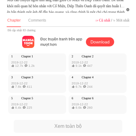
khỏi mối quan hệ hôn nhân với Cố Miện, Diệp Thiên Oanh đã quyết tâm huấn luy

ện hắn thành một ảnh đế đầy hào quang, và cũng chính là một chú chó trung thành
của mình. Ta nói chó trung thành cũng sẽ có lúc phản bội, liệu cô có bị nó hắn q
Chapter
Comments
Cũ nhất
/
Mới nhất


uay lại cắn hay không...
Đã cập nhật 83 chương
Truyện này do XianYu cho phép MangaToon đăng tải, nội dung chỉ là quan điểm
Đọc truyện tranh trên app
Download
của bản thân tác giả, không thể hiện lập trường của MangaToon
mượt hơn
1
Chapter 1
2
Chapter 2
2019-12-22
2019-12-22

12.7k

1.2k

9.1k

447
3
Chapter 3
4
Chapter 4
2019-12-22
2019-12-22

7.6k

411

6.7k

244
5
Chapter 5
6
Chapter 6
2019-12-22
2019-12-22

6.4k

225

6.6k

260
Xem toàn bộ