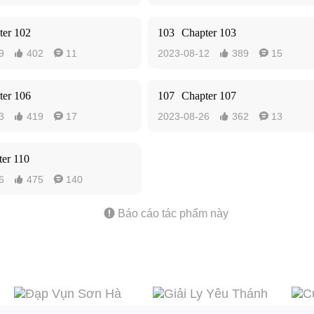
ter 102
103
Chapter 103
9
402
11
2023-08-12
389
15




ter 106
107
Chapter 107
3
419
17
2023-08-26
362
13




er 110
6
475
140



Báo cáo tác phẩm này