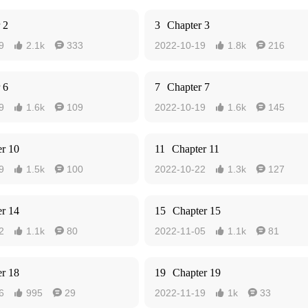
 2
3
Chapter 3
9
2.1k
333
2022-10-19
1.8k
216




 6
7
Chapter 7
9
1.6k
109
2022-10-19
1.6k
145




r 10
11
Chapter 11
9
1.5k
100
2022-10-22
1.3k
127




r 14
15
Chapter 15
2
1.1k
80
2022-11-05
1.1k
81




r 18
19
Chapter 19
6
995
29
2022-11-19
1k
33



