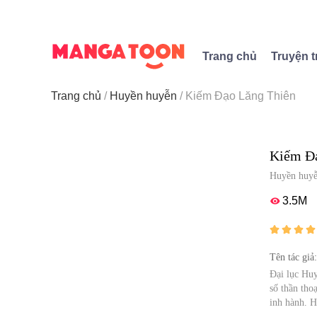
Trang chủ
Truyện t
Trang chủ
Huyền huyễn
Kiếm Đạo Lăng Thiên
Kiếm Đạ
Huyền huy
3.5M





Tên tác giả
Đại lục Huy
số thần tho
ịnh hành. H
iếm Gia. Ki