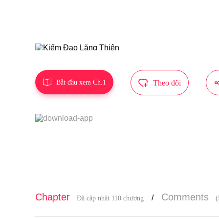
m đầu tiên,
Truyện này 
n lập trườ


Bắt đầu xem Ch.1
Theo dõi
Chapter
Comments
/
Đã cập nhật 110 chương
(