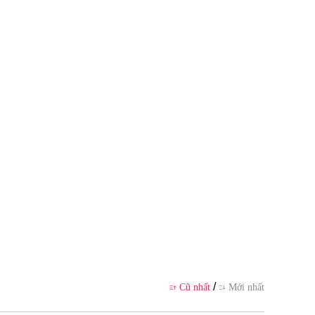
bản thân tác giả, không thể hiệ
n
/
Cũ nhất
Mới nhất

