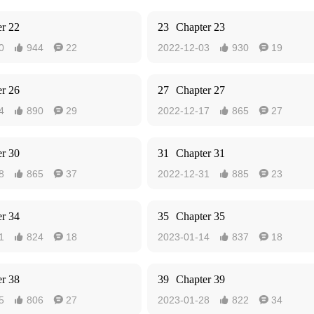
r 22
23
Chapter 23
0
944
22
2022-12-03
930
19




r 26
27
Chapter 27
4
890
29
2022-12-17
865
27




r 30
31
Chapter 31
8
865
37
2022-12-31
885
23




r 34
35
Chapter 35
1
824
18
2023-01-14
837
18




r 38
39
Chapter 39
5
806
27
2023-01-28
822
34



