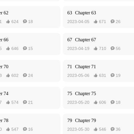
r 62
63
Chapter 63
1
624
18
2023-04-05
671
26




r 66
67
Chapter 67
5
646
15
2023-04-19
710
56




r 70
71
Chapter 71
3
602
24
2023-05-06
631
19




r 74
75
Chapter 75
7
574
21
2023-05-20
606
18




r 78
79
Chapter 79
0
547
16
2023-05-30
546
36



