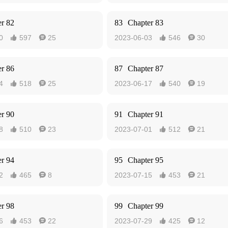
r 82
83
Chapter 83
0
597
25
2023-06-03
546
30




r 86
87
Chapter 87
4
518
25
2023-06-17
540
19




r 90
91
Chapter 91
8
510
23
2023-07-01
512
21




r 94
95
Chapter 95
2
465
8
2023-07-15
453
21




r 98
99
Chapter 99
6
453
22
2023-07-29
425
12



