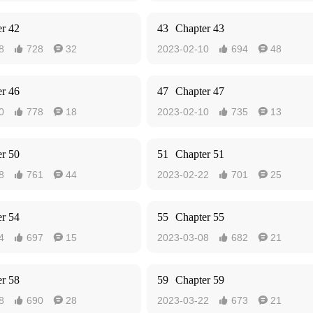
r 42
43
Chapter 43
8
728
32
2023-02-10
694
48




r 46
47
Chapter 47
0
778
18
2023-02-10
735
13




r 50
51
Chapter 51
8
761
44
2023-02-22
701
25




r 54
55
Chapter 55
4
697
15
2023-03-08
682
21




r 58
59
Chapter 59
8
690
28
2023-03-22
673
21



