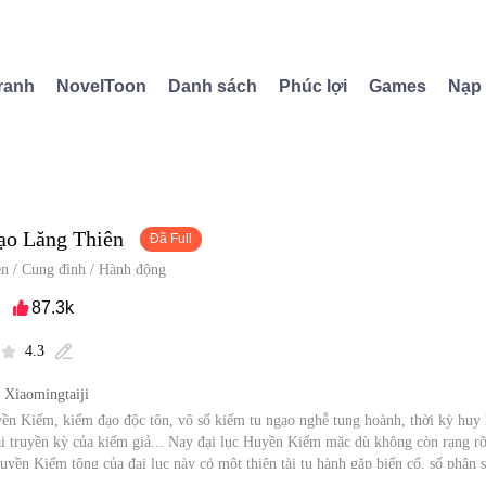
ranh
NovelToon
Danh sách
Phúc lợi
Games
Nạp
o Lăng Thiên
Đã Full
ễn
/
Cung đình
/
Hành động
87.3k

4.3


: Xiaomingtaiji
ền Kiếm, kiếm đạo độc tôn, vô số kiếm tu ngạo nghễ tung hoành, thời kỳ huy 
ại truyền kỳ của kiếm giả... Nay đại lục Huyền Kiếm mặc dù không còn rạng r
uyền Kiếm tông của đại lục này có một thiên tài tu hành gặp biến cố, số phận 
ếm Gia bao gồm vô số danh kiếm tuyệt thế từ cổ chí kim, bốn phương khắp th