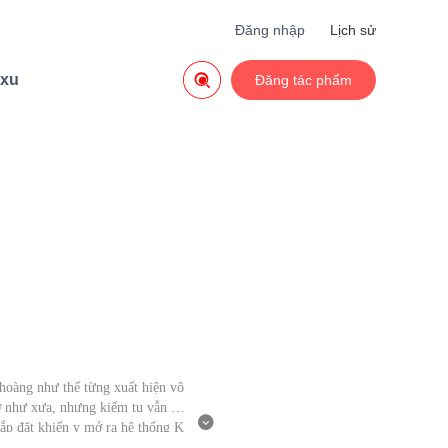
Đăng nhập
Lịch sử

 xu
Đăng tác phẩm
hoàng như thế từng xuất hiện vô
ỡ như xưa, nhưng kiếm tu vẫn th

sắp đặt khiến y mở ra hệ thống K
iên hạ. Từ khi có được danh kiế