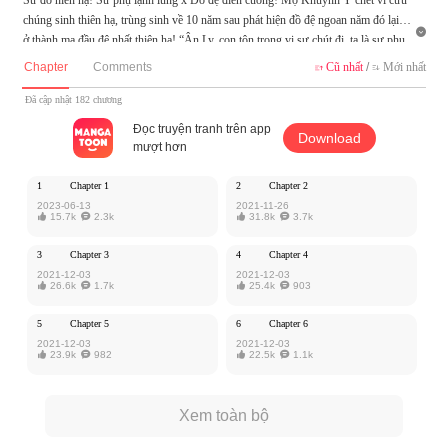
chúng sinh thiên hạ, trùng sinh về 10 năm sau phát hiện đồ đệ ngoan năm đó lại tr

ở thành ma đầu đệ nhất thiên hạ! “Ân Ly, con tôn trọng vi sư chút đi, ta là sư phụ
con!” “Chính vì người là sư phụ ta, ta mới nghiên cứu công pháp với người như v
Chapter
Comments
Cũ nhất
/
Mới nhất


ậy đó…”
Đã cập nhật 182 chương
Truyện này do iReader cho phép MangaToon đăng tải, nội dung chỉ là quan điểm
Đọc truyện tranh trên app
Download
của bản thân tác giả, không thể hiện lập trường của MangaToon
mượt hơn
1
Chapter 1
2
Chapter 2
2023-06-13
2021-11-26

15.7k

2.3k

31.8k

3.7k
3
Chapter 3
4
Chapter 4
2021-12-03
2021-12-03

26.6k

1.7k

25.4k

903
5
Chapter 5
6
Chapter 6
2021-12-03
2021-12-03

23.9k

982

22.5k

1.1k
Xem toàn bộ