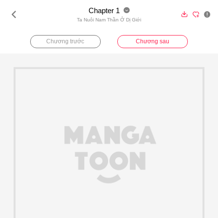
Chapter 1





Ta Nuôi Nam Thần Ở Dị Giới
Chương trước
Chương sau