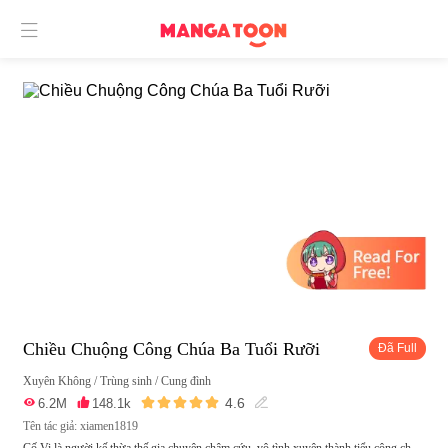

Chiều Chuộng Công Chúa Ba Tuổi Rưỡi
Đã Full
Xuyên Không
/
Trùng sinh
/
Cung đình





4.6

6.2M

148.1k

Tên tác giả: xiamen1819
Cố Vi là người kế thừa thế gia chuyên châm cứu, vô tình xuyên thành tiểu công ch