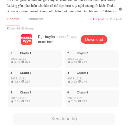
úa đáng yêu, phát hiện bản thân có thể đọc được suy nghĩ của người khác. Daddy

là hoàng thượng, mami là sủng phi. Nàng lợi dụng siêu năng lực này, trở thàng cụ
c cưng của hoàng thượng, báu vật trong tay thái tử, gai nhọn trong tim vô số ngườ
Chapter
Comments
Cũ nhất
/
Mới nhất


i...
Đã cập nhật 82 chương
Truyện này do xiamen1819 cho phép MangaToon đăng tải, nội dung chỉ là quan đ
Đọc truyện tranh trên app
Download
iểm của bản thân tác giả, không thể hiện lập trường của MangaToon
mượt hơn
1
Chapter 1
2
Chapter 2
2023-12-21
2023-12-21

4.9k

874

4.5k

266
3
Chapter 3
4
Chapter 4
2023-12-21
2023-12-21

3.8k

217

3.5k

146
5
Chapter 5
6
Chapter 6
2023-12-21
2023-12-21

2.5k

294

2.5k

223
Xem toàn bộ