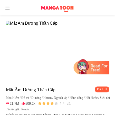

Mắt Âm Dương Thần Cấp
Đã Full
Mạo Hiểm
/
Đô thị
/
Dị năng
/
Harem
/
Nghịch tập
/
Hành động
/
Hài Hước
/
Siêu nhiên





4.4

21.7M

509.2k

Tên tác giả: iReader
Để bảo vệ chị gái bị lưu manh bắt nạt, Diệp Hàn bị thương nặng, không ngờ vô tì