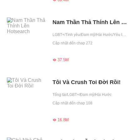
Nam Thần Thả Thính Lên Hotsearch
LGBT+/Tình yêu/Đam mỹ/Hài Hước/Yêu thầm/Giới giải trí/Sống chung/Chiếm hữu cao/Nham hiểm/Đã Full
Cập nhật đến chap 272
37.5M

Tôi Và Crush Toi Đời Rồi!
Tổng tài/LGBT+/Đam mỹ/Hài Hước
Cập nhật đến chap 108
16.8M
