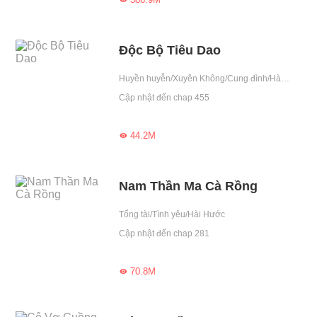
Độc Bộ Tiêu Dao
Huyền huyễn/Xuyên Không/Cung đình/Hành động/Hài Hước/Cổ đại/Số mệnh/Gặp gỡ cẩu huyết/Trung thành/Vô dụng
Cập nhật đến chap 455
44.2M

Nam Thần Ma Cà Rồng
Tổng tài/Tình yêu/Hài Hước
Cập nhật đến chap 281
70.8M
