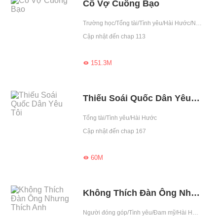
Cô Vợ Cuồng Bạo
Trường học/Tổng tài/Tình yêu/Hài Hước/Ngọt sủng/Drama/Số mệnh/Dịu dàng/Chiếm hữu cao/Trung thành/Đã Full
Cập nhật đến chap 113
151.3M

Thiếu Soái Quốc Dân Yêu Tôi
Tổng tài/Tình yêu/Hài Hước
Cập nhật đến chap 167
60M

Không Thích Đàn Ông Nhưng Thích Anh
Người đóng góp/Tình yêu/Đam mỹ/Hài Hước/Đã Full