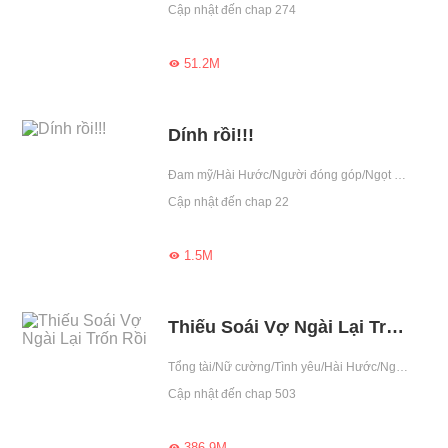
Cập nhật đến chap 274
51.2M

Dính rồi!!!
Đam mỹ/Hài Hước/Người đóng góp/Ngọt sủng
Cập nhật đến chap 22
1.5M

Thiếu Soái Vợ Ngài Lại Trốn Rồi
Tổng tài/Nữ cường/Tình yêu/Hài Hước/Ngược/Số mệnh/Gương vỡ lại lành/Trốn cưới/Ngạo mạn/Quân phiệt
Cập nhật đến chap 503
386.9M
