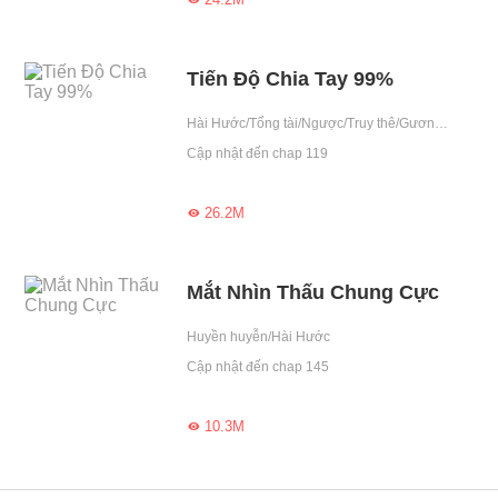
Tiến Độ Chia Tay 99%
Hài Hước/Tổng tài/Ngược/Truy thê/Gương vỡ lại lành/Phản bội/Chuyên sủng/Anh hùng cứu mỹ nhân/Ghen/Chung tình
Cập nhật đến chap 119
26.2M

Mắt Nhìn Thấu Chung Cực
Huyền huyễn/Hài Hước
Cập nhật đến chap 145
10.3M
