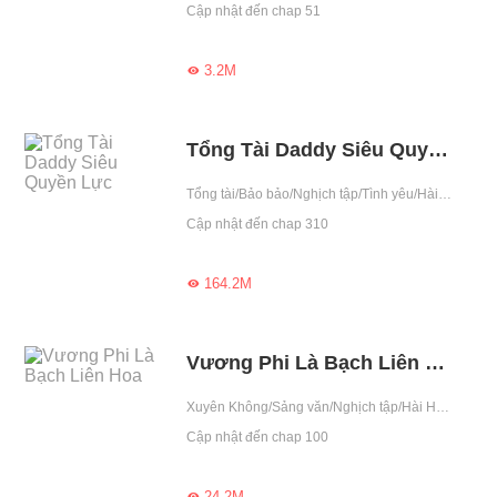
Cập nhật đến chap 51
3.2M

Tổng Tài Daddy Siêu Quyền Lực
Tổng tài/Bảo bảo/Nghịch tập/Tình yêu/Hài Hước/Ngọt sủng/Drama/Có em bé/Gương vỡ lại lành/Dịu dàng/Shota/Hoàng tử
Cập nhật đến chap 310
164.2M

Vương Phi Là Bạch Liên Hoa
Xuyên Không/Sảng văn/Nghịch tập/Hài Hước/Vương phi/Chênh lệch tuổi/Số mệnh/Chuyên sủng/Anh hùng cứu mỹ nhân/Gặp gỡ cẩu huyết/Oan gia ngõ hẹp/Dịu dàng/Gái ngoan/Hiền lành
Cập nhật đến chap 100
24.2M
