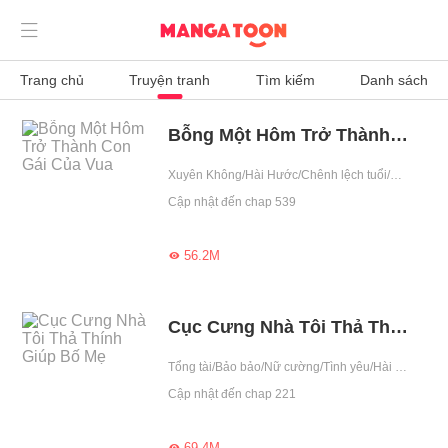

Trang chủ
Truyện tranh
Tìm kiếm
Danh sách
Bỗng Một Hôm Trở Thành Con Gái Của Vua
Xuyên Không/Hài Hước/Chênh lệch tuổi/Nuôi lớn/Công chúa
Cập nhật đến chap 539
56.2M

Cục Cưng Nhà Tôi Thả Thính Giúp Bố Mẹ
Tổng tài/Bảo bảo/Nữ cường/Tình yêu/Hài Hước/Có em bé/419
Cập nhật đến chap 221
69.4M
