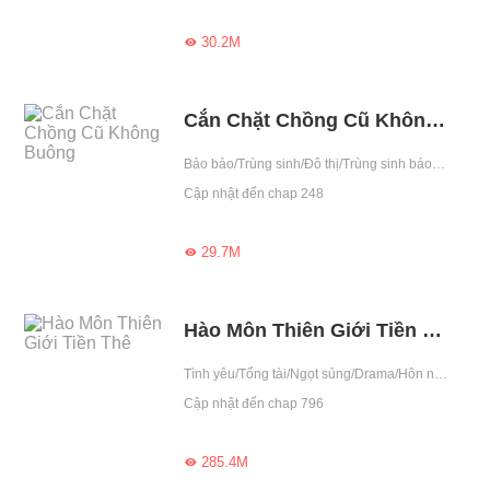
30.2M

Cắn Chặt Chồng Cũ Không Buông
Bảo bảo/Trùng sinh/Đô thị/Trùng sinh báo thù
Cập nhật đến chap 248
29.7M

Hào Môn Thiên Giới Tiền Thê
Tình yêu/Tổng tài/Ngọt sủng/Drama/Hôn nhân hợp đồng/Bá đạo/Gương vỡ lại lành/Ngạo mạn
Cập nhật đến chap 796
285.4M
