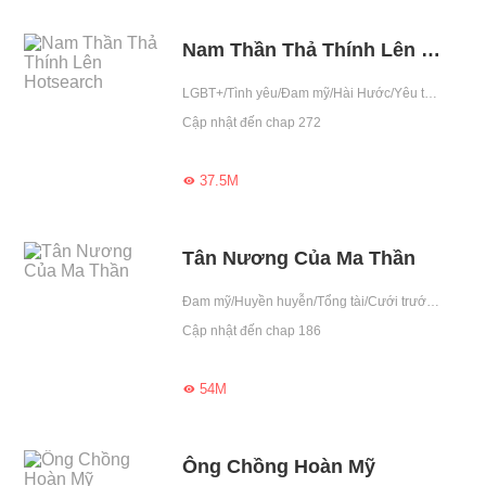
Nam Thần Thả Thính Lên Hotsearch
LGBT+/Tình yêu/Đam mỹ/Hài Hước/Yêu thầm/Giới giải trí/Sống chung/Chiếm hữu cao/Nham hiểm/Đã Full
Cập nhật đến chap 272
37.5M

Tân Nương Của Ma Thần
Đam mỹ/Huyền huyễn/Tổng tài/Cưới trước yêu sau/Ngọt sủng/Ép hôn/Ma tộc/Có em bé/Dị tộc/Chiếm hữu cao/Nham hiểm/Chung tình/Nghe lời/Vạn người mê
Cập nhật đến chap 186
54M

Ông Chồng Hoàn Mỹ