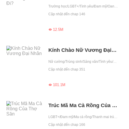
Trường học/LGBT+/Tình yêu/Đam mỹ/Oan gia
Cập nhật đến chap 146
12.5M

Kính Chào Nữ Vương Đại Nhân
Nữ cường/Trùng sinh/Sảng văn/Tình yêu/Showbiz/Báo thù/Thế thân/Đặc công
Cập nhật đến chap 351
101.1M

Trúc Mã Ma Cà Rồng Của Thợ Săn
LGBT+/Đam mỹ/Ma cà rồng/Thanh mai trúc mã/Số mệnh/Giới giải trí/Chiếm hữu cao
Cập nhật đến chap 166