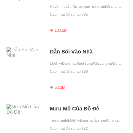
Huyền huyễn/Nữ cường/Trùng sinh/Sảng văn/Báo thù/Hệ thống/Lăng nhăng/Thú cưng
Cập nhật đến chap 595
100.2M

Dẫn Sói Vào Nhà
LGBT+/Đam mỹ/Ngọt sủng/Ma cà rồng/Đối đầu/Người sói/Dị tộc/Chiếm hữu cao/Trung thành/Ngạo mạn
Cập nhật đến chap 186
62.2M

Mưu Mô Của Đồ Đệ
Trùng sinh/LGBT+/Đam mỹ/Ép hôn/Chênh lệch tuổi/Gương vỡ lại lành/Tu tiên
Cập nhật đến chap 182