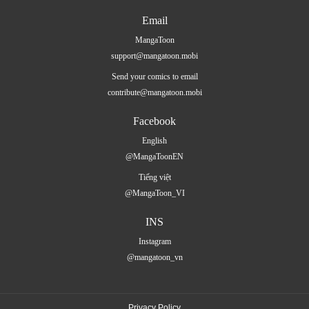
Email
MangaToon
support@mangatoon.mobi
Send your comics to email
contribute@mangatoon.mobi
Facebook
English
@MangaToonEN
Tiếng việt
@MangaToon_VI
INS
Instagram
@mangatoon_vn
Privacy Policy