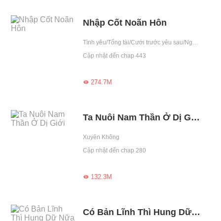
Nhập Cốt Noãn Hôn
Tình yêu/Tổng tài/Cưới trước yêu sau/Ngược/Drama/Bá đạo/Số mệnh/Gương vỡ lại lành/Shota/Mẹ đơn thân/Hoàng tử
Cập nhật đến chap 443
274.7M

Ta Nuôi Nam Thần Ở Dị Giới
Xuyên Không
Cập nhật đến chap 280
132.3M

Có Bản Lĩnh Thì Hung Dữ Nữa Đi?