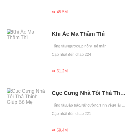
45.5M

Khi Ác Ma Thầm Thì
Tổng tài/Ngược/Ép hôn/Thế thân
Cập nhật đến chap 224
61.2M

Cục Cưng Nhà Tôi Thả Thính Giúp Bố Mẹ
Tổng tài/Bảo bảo/Nữ cường/Tình yêu/Hài Hước/Có em bé/419
Cập nhật đến chap 221
69.4M
