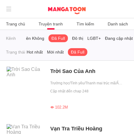

Trang chủ
Truyện tranh
Tìm kiếm
Danh sách
Harem
Kênh
Xuyên Không
Đã Full
Đô thị
LGBT+
Đang cập nhật
Trạng thái
Hot nhất
Mới nhất
Đã Full
Trời Sao Của Anh
Trường học/Tình yêu/Thanh mai trúc mã/Ấm áp/Nhẹ nhàng
Cập nhật đến chap 248
102.2M

Vạn Tra Triều Hoàng